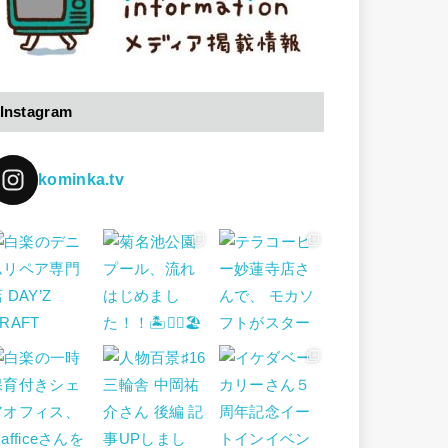
Instagram
kominka.tv