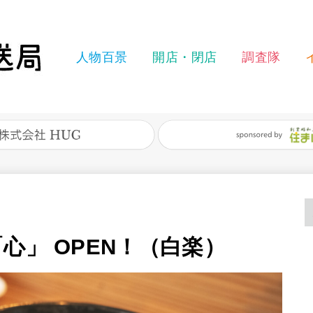
人物百景
開店・閉店
調査隊
心」 OPEN！（白楽）