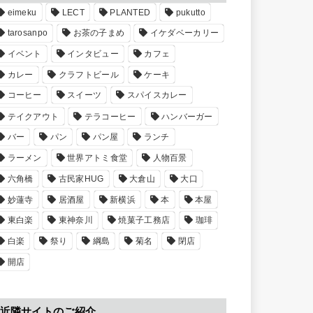
eimeku
LECT
PLANTED
pukutto
tarosanpo
お茶の子まめ
イケダベーカリー
イベント
インタビュー
カフェ
カレー
クラフトビール
ケーキ
コーヒー
スイーツ
スパイスカレー
テイクアウト
テラコーヒー
ハンバーガー
バー
パン
パン屋
ランチ
ラーメン
世界アトミ食堂
人物百景
六角橋
古民家HUG
大倉山
大口
妙蓮寺
居酒屋
新横浜
本
本屋
東白楽
東神奈川
焼菓子工務店
珈琲
白楽
祭り
綱島
菊名
閉店
開店
近隣サイトのご紹介