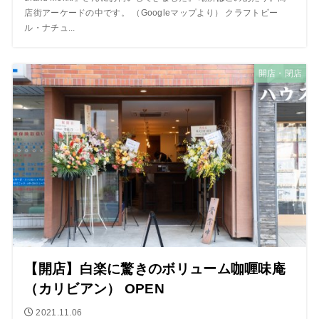
店街アーケードの中です。 （Googleマップより） クラフトビー
ル・ナチュ...
開店・閉店
【開店】白楽に驚きのボリューム咖喱味庵
（カリビアン） OPEN
2021.11.06