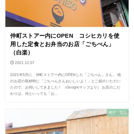
仲町ストアー内にOPEN コシヒカリを使
用した定食とお弁当のお店「ごちべん」
（白楽）
2021.12.07
2021年5月に、仲町ストアー内にOPENした「ごちべん」さん。 他
のお店の取材時に「ごちべんさんおいしいよ！」とご紹介いただい
たので、お伺いしてきました！ （Googleマップより） お店のこだ
わりは、何といっても「お...
開店・閉店