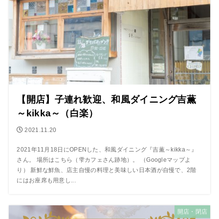
【開店】子連れ歓迎、和風ダイニング吉薫
～kikka～（白楽）
2021.11.20
2021年11月18日にOPENした、和風ダイニング『吉薫～kikka～』
さん。 場所はこちら（雫カフェさん跡地）。 （Googleマップよ
り） 新鮮な鮮魚、店主自慢の料理と美味しい日本酒が自慢で、2階
にはお座席も用意し...
開店・閉店