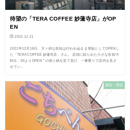
待望の「TERA COFFEE 妙蓮寺店」がOP
EN
2021.12.21
2021年12月18日、大々的な告知は行われぬまま突如としてOPENし
た「TERA COFFEE 妙蓮寺店」さん。 店頭に貼られた小さな告知“A
M11：00よりOPEN ” の張り紙を見て並び、一番乗りで店内を見さ
せてい...
開店・閉店