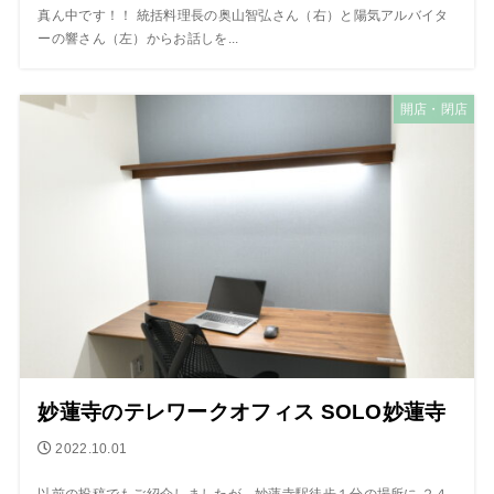
真ん中です！！ 統括料理長の奥山智弘さん（右）と陽気アルバイタ
ーの響さん（左）からお話しを...
開店・閉店
妙蓮寺のテレワークオフィス SOLO妙蓮寺
2022.10.01
以前の投稿でもご紹介しましたが、妙蓮寺駅徒歩１分の場所に ２４