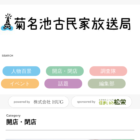
SEARCH
人物百景
開店・閉店
調査隊
イベント
話題
編集部
開店・閉店