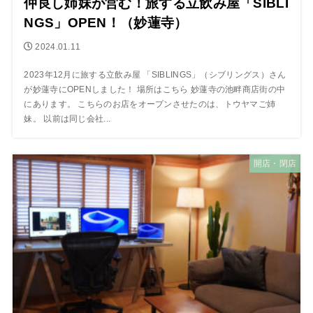
仲良し姉妹が営む！旅する立飲み屋「SIBLI
NGS」OPEN！（妙蓮寺）
2024.01.11
2023年12月に旅する立飲み屋 「SIBLINGS」（シブリングス）さん
が妙蓮寺にOPENしました！ 場所はこちら 妙蓮寺の池畔商店街の中
にあります。 こちらのお店をオープンさせたのは、トウヤマご姉
妹。 以前は同じ会社...
開店・閉店