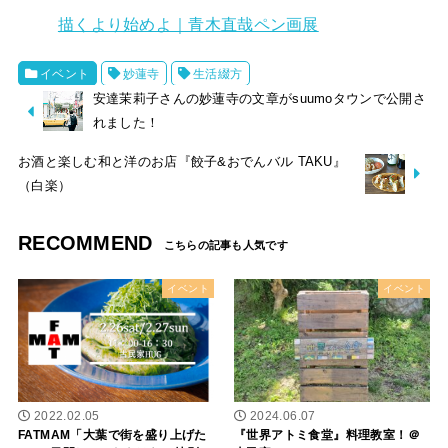
描くより始めよ｜青木直哉ペン画展
イベント
妙蓮寺
生活綴方
安達茉莉子さんの妙蓮寺の文章がsuumoタウンで公開さ
れました！
お酒と楽しむ和と洋のお店『餃子&おでんバル TAKU』
（白楽）
RECOMMEND
イベント
イベント
2022.02.05
2024.06.07
FATMAM「大葉で街を盛り上げた
『世界アトミ食堂』料理教室！＠