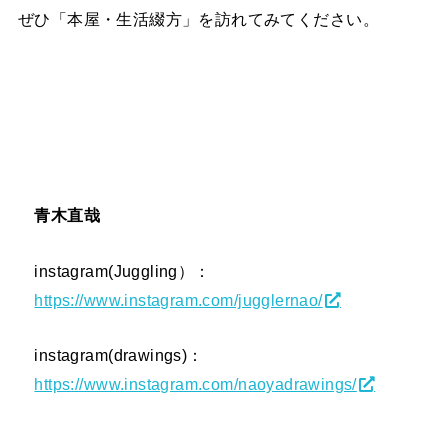
ぜひ「本屋・生活綴方」を訪れてみてください。
青木直哉
instagram(Juggling）：
https://www.instagram.com/jugglernao/
instagram(drawings)：
https://www.instagram.com/naoyadrawings/