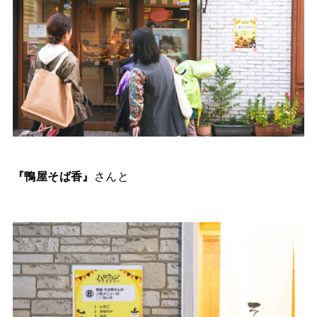
『鴨屋そば香』
さんと