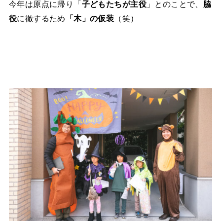
今年は原点に帰り「
子どもたちが主役
」とのことで、
脇
役
に徹するため
「木」の仮装
（笑）