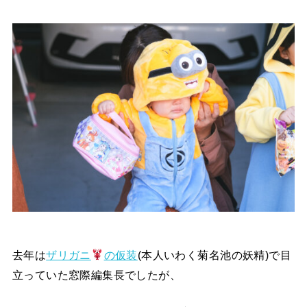
去年は
ザリガニ
の仮装
(本人いわく菊名池の妖精)で目
立っていた窓際編集長でしたが、