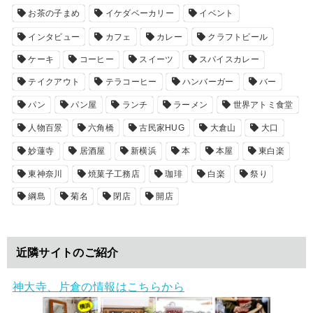
お茶の子まめ
イケダベーカリー
イベント
インタビュー
カフェ
カレー
クラフトビール
ケーキ
コーヒー
スイーツ
スパイスカレー
テイクアウト
テラコーヒー
ハンバーガー
バー
パン
パン屋
ランチ
ラーメン
世界アトミ食堂
人物百景
六角橋
古民家HUG
大倉山
大口
妙蓮寺
居酒屋
新横浜
本
本屋
東白楽
東神奈川
焼菓子工務店
珈琲
白楽
祭り
綱島
菊名
閉店
開店
近隣サイトのご紹介
神大寺、片倉の情報はこちらから