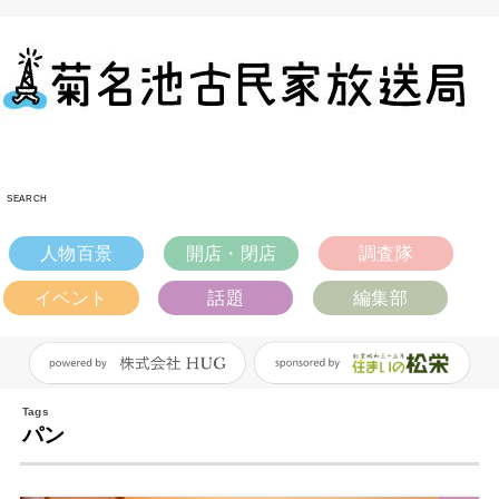
SEARCH
人物百景
開店・閉店
調査隊
イベント
話題
編集部
パン