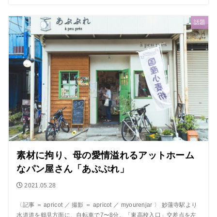
話題
素材に拘り、母の愛情溢れるアットホーム
なパン屋さん「あぷぷれ」
2021.05.28
〈記事 ＝ apricot ／ 撮影 ＝ apricot ／ myourenjar 〉 妙蓮寺駅より
水道道を鶴見方面に、自転車で7〜8分。「東高校入口」交差点を左