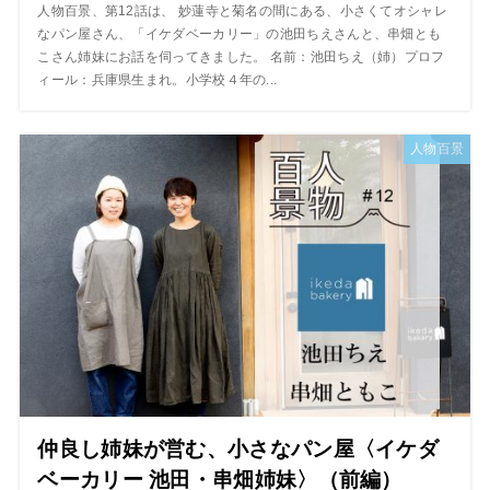
人物百景、第12話は、 妙蓮寺と菊名の間にある、小さくてオシャレ
なパン屋さん、「イケダベーカリー」の池田ちえさんと、串畑とも
こさん姉妹にお話を伺ってきました。 名前：池田ちえ（姉）プロフ
ィール：兵庫県生まれ。小学校４年の...
人物百景
仲良し姉妹が営む、小さなパン屋〈イケダ
ベーカリー 池田・串畑姉妹〉（前編）