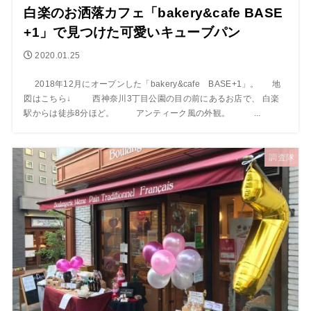
白楽のお洒落カフェ「bakery&cafe BASE
+1」で見つけた可愛いキューブパン
2020.01.25
2018年12月にオープンした「bakery&cafe BASE+1」。 地
図はこちら↓ 西神奈川3丁目公園の目の前にあるお店で、 白楽
駅からは徒歩8分ほど。 アンティーク風の外観。 ...
調査隊