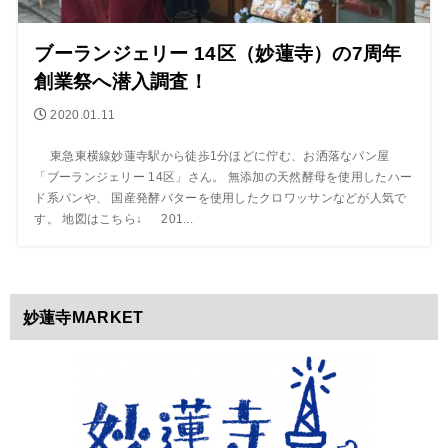
ブーランジェリー 14区（妙蓮寺）の7周年
創業祭へ潜入調査！
2020.01.11
東急東横線妙蓮寺駅から徒歩1分ほどに佇む、お洒落なパン屋
「ブーランジェリー 14区」さん。 無添加の天然酵母を使用したハー
ド系パンや、 国産発酵バターを使用したクロワッサンなどが人気で
す。 地図はこちら↓ 201...
妙蓮寺MARKET