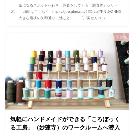
気になるスポットへ行き、調査をしてくる『調査隊』シリー
ズ。 場所はこちら☟ https://goo.gl/maps/6ZDrzpj7KNtJyZNN6
大きな看板の矢印通りに進むと、 『川美せんべい...
調査隊
気軽にハンドメイドができる「ころぼっく
る工房」（妙蓮寺）のワークルームへ潜入