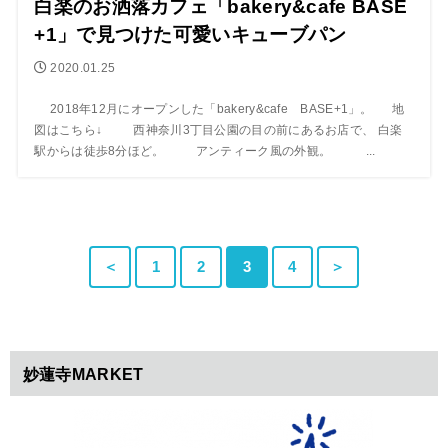
白楽のお洒落カフェ「bakery&cafe BASE
+1」で見つけた可愛いキューブパン
2020.01.25
2018年12月にオープンした「bakery&cafe BASE+1」。 地
図はこちら↓ 西神奈川3丁目公園の目の前にあるお店で、 白楽
駅からは徒歩8分ほど。 アンティーク風の外観。 ...
＜
1
2
3
4
＞
妙蓮寺MARKET