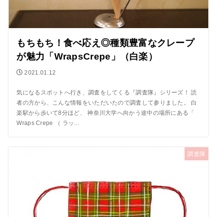
もちもち！食べ応え◎種類豊富なクレープ
が魅力「WrapsCrepe」（白楽）
2021.01.12
気になるスポットへ行き、調査をしてくる『調査隊』シリーズ！ 読
者の方から、こんな情報をいただいたので調査して参りました。 白
楽駅から歩いて8分ほど、 神奈川大学へ向かう途中の場所にある「
Wraps Crepe （ ラッ...
調査隊