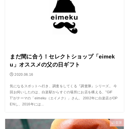
まだ間に合う！セレクトショップ「eimek
u」オススメの父の日ギフト
2020.06.16
気になるスポットへ行き、調査をしてくる『調査隊』シリーズ。 今
回お伺いしたのは、白楽駅からすぐの場所にお店を構える、”GIF
T”がテーマの「eimeku（エイメク）」さん。 2002年に白楽店がOP
ENし、2016年には...
調査隊