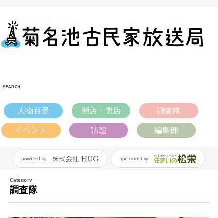
SEARCH
人物百景
開店・閉店
調査隊
イベント
話題
編集部
調査隊