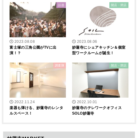
話題
開店・閉店
2023.08.08
2023.08.06
富士塚の三角公園がTVに出
妙蓮寺にシェアキッチン＆個室
演！？
型ワークルームが誕生！
調査隊
開店・閉店
2022.11.24
2022.10.01
楽器も弾ける、妙蓮寺のレンタ
妙蓮寺のテレワークオフィス
ルスペース！
SOLO妙蓮寺