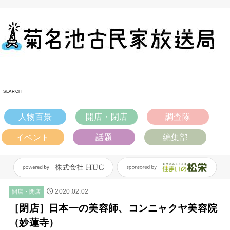
SEARCH
人物百景
開店・閉店
調査隊
イベント
話題
編集部
2020.02.02
開店・閉店
［閉店］日本一の美容師、コンニャクヤ美容院
（妙蓮寺）