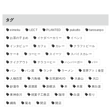
タグ
eimeku
LECT
PLANTED
pukutto
tarosanpo
お茶の子まめ
イケダベーカリー
イベント
インタビュー
カフェ
カレー
クラフトビール
ケーキ
コーヒー
スイーツ
スパイスカレー
テイクアウト
テラコーヒー
ハンバーガー
バー
パン
パン屋
ランチ
ラーメン
世界アトミ食堂
人物百景
六角橋
古民家HUG
大倉山
大口
妙蓮寺
居酒屋
新横浜
本
本屋
東白楽
東神奈川
焼菓子工務店
珈琲
白楽
祭り
綱島
菊名
閉店
開店