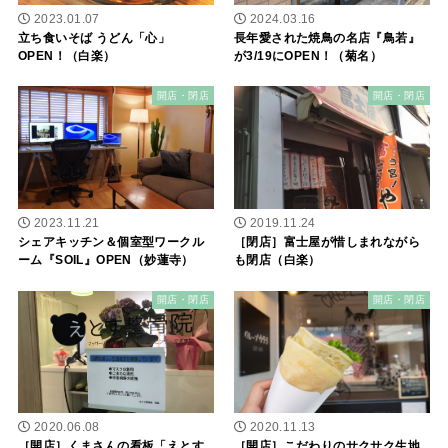
2023.01.07
2024.03.16
立ち食いそば うどん「心」
長年愛された焼鳥の名店『鳥若』
OPEN！（白楽）
が3/19にOPEN！（菊名）
開店・閉店
開店・閉店
2023.11.21
2019.11.24
シェアキッチン＆個室型ワークル
［閉店］富士屋が惜しまれながら
ーム『SOIL』OPEN（妙蓮寺）
も閉店（白楽）
開店・閉店
開店・閉店
2020.06.08
2020.11.13
［開店］くまさんの看板「えとす
［開店］こだわりのサクサク生地