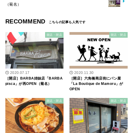
（菊名）
RECOMMEND
開店・閉店
開店・閉店
2020.07.17
2020.11.30
［開店］BARBA姉妹店「BARBA
［開店］六角橋商店街にパン屋
pisca」が再OPEN（菊名）
「La Boutique de Mamoru」が
OPEN
開店・閉店
開店・閉店