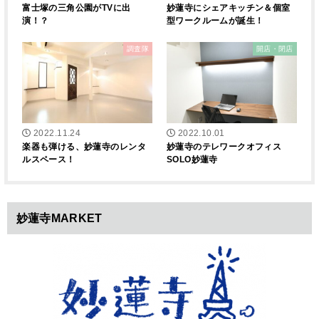
富士塚の三角公園がTVに出
妙蓮寺にシェアキッチン＆個室
演！？
型ワークルームが誕生！
調査隊
開店・閉店
2022.11.24
2022.10.01
楽器も弾ける、妙蓮寺のレンタ
妙蓮寺のテレワークオフィス
ルスペース！
SOLO妙蓮寺
妙蓮寺MARKET