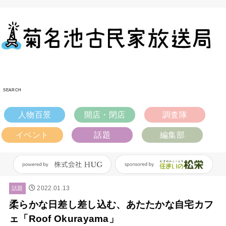
SEARCH
人物百景
開店・閉店
調査隊
イベント
話題
編集部
2022.01.13
話題
柔らかな日差し差し込む、あたたかな自宅カフ
ェ「Roof Okurayama」