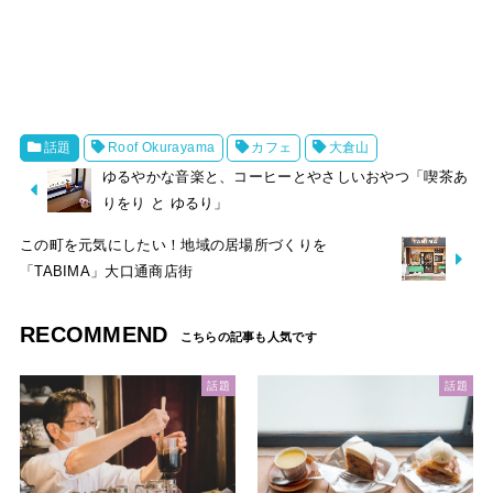
話題
Roof Okurayama
カフェ
大倉山
ゆるやかな音楽と、コーヒーとやさしいおやつ「喫茶あ
りをり と ゆるり」
この町を元気にしたい！地域の居場所づくりを
「TABIMA」大口通商店街
RECOMMEND
話題
話題