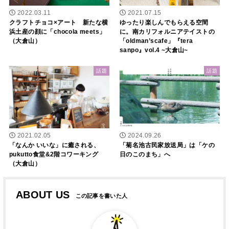
2022.03.11
2021.07.15
クラフトチョコ×アート 新たな横
ゆったり楽しんでもらえる空間
浜土産の顔に「chocola meets」
に。南カリフォルニアテイストの
（大倉山）
「oldman’scafe」『tera
sanpo』vol.4 ~大倉山~
話題
話題
2021.02.05
2024.09.26
「なんか いいな」に癒される、
「菊名池古民家放送局」は「ケの
pukutto食堂&2階コワーキング
日のこのまち」へ
（大倉山）
ABOUT US