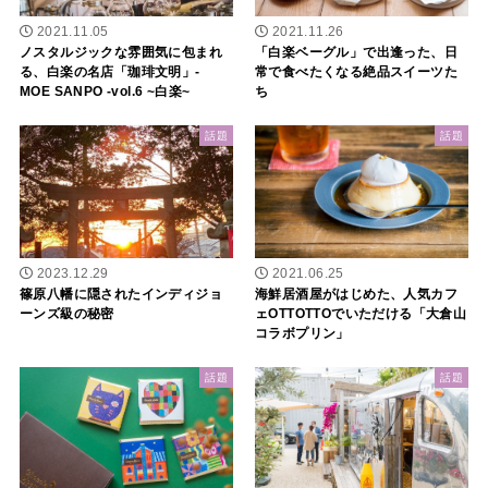
2021.11.05
2021.11.26
ノスタルジックな雰囲気に包まれ
「白楽ベーグル」で出逢った、日
る、白楽の名店「珈琲文明」-
常で食べたくなる絶品スイーツた
MOE SANPO -vol.6 ~白楽~
ち
話題
話題
2023.12.29
2021.06.25
篠原八幡に隠されたインディジョ
海鮮居酒屋がはじめた、人気カフ
ーンズ級の秘密
ェOTTOTTOでいただける「大倉山
コラボプリン」
話題
話題