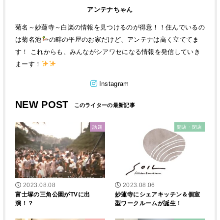
アンテナちゃん
菊名～妙蓮寺～白楽の情報を見つけるのが得意！！住んでいるの
は菊名池
の畔の平屋のお家だけど、アンテナは高く立ててま
す！ これからも、みんながシアワセになる情報を発信していき
まーす！
Instagram
NEW POST
話題
開店・閉店
2023.08.08
2023.08.06
富士塚の三角公園がTVに出
妙蓮寺にシェアキッチン＆個室
演！？
型ワークルームが誕生！