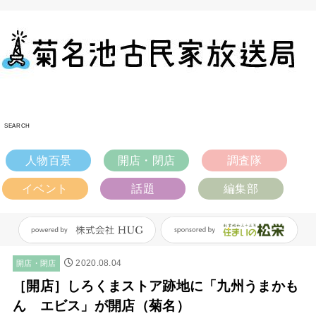
SEARCH
人物百景
開店・閉店
調査隊
イベント
話題
編集部
2020.08.04
開店・閉店
［開店］しろくまストア跡地に「九州うまかも
ん エビス」が開店（菊名）