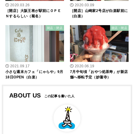
2020.03.26
2020.03.09
［開店］大阪王将が駅前にＯＰＥ
［開店］山崎家2号店が白楽駅前に
Ｎするらしい（菊名）
（白楽）
開店・閉店
開店・閉店
2021.09.17
2020.06.19
小さな週末カフェ「にゃらや」9月
7月中旬頃「おやつ処茶寿」が新店
18日OPEN（白楽）
舗へ移転予定（妙蓮寺）
ABOUT US