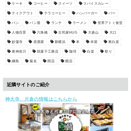
ケーキ
コーヒー
スイーツ
スパイスカレー
テイクアウト
テラコーヒー
ハンバーガー
バー
パン
パン屋
ランチ
ラーメン
世界アトミ食堂
人物百景
六角橋
古民家HUG
大倉山
大口
妙蓮寺
居酒屋
新横浜
本
本屋
東白楽
東神奈川
焼菓子工務店
珈琲
白楽
祭り
綱島
菊名
閉店
開店
近隣サイトのご紹介
神大寺、片倉の情報はこちらから