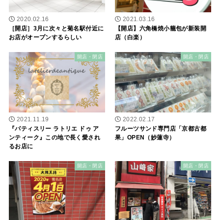
2020.02.16
2021.03.16
［開店］3月に次々と菊名駅付近に
【開店】六角橋焼小籠包が新装開
お店がオープンするらしい
店（白楽）
開店・閉店
開店・閉店
2021.11.19
2022.02.17
『パティスリー ラトリエ ドゥ ア
フルーツサンド専門店「京都古都
ンティーク』この地で長く愛され
果」OPEN（妙蓮寺）
るお店に
開店・閉店
開店・閉店