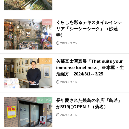
くらしを彩るテキスタイルインテ
調査隊
リア『シーシーシーク』（妙蓮
寺）
2024.03.25
矢部真太写真展「That suits your
イベント
immense loneliness」＠本屋・生
活綴方 2024/3/1～3/25
2024.03.16
長年愛された焼鳥の名店『鳥若』
開店・閉店
が3/19にOPEN！（菊名）
2024.03.16