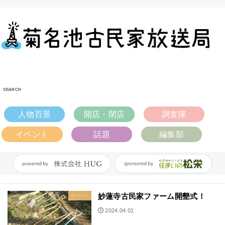
SEARCH
人物百景
開店・閉店
調査隊
イベント
話題
編集部
妙蓮寺古民家ファーム開墾式！
イベント
2024.04.01