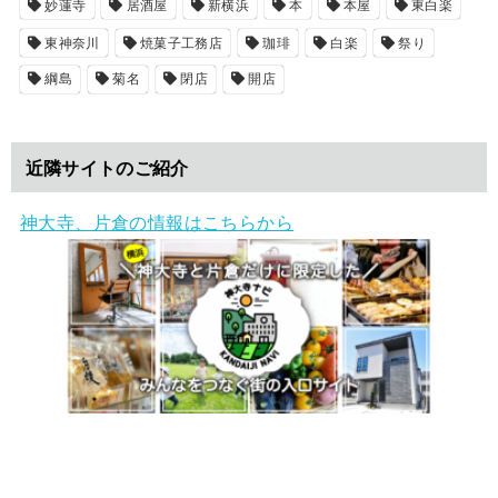
妙蓮寺
居酒屋
新横浜
本
本屋
東白楽
東神奈川
焼菓子工務店
珈琲
白楽
祭り
綱島
菊名
閉店
開店
近隣サイトのご紹介
神大寺、片倉の情報はこちらから