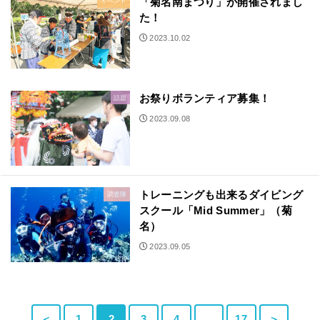
「菊名南まつり」が開催されまし
イベント
た！
2023.10.02
お祭りボランティア募集！
話題
2023.09.08
トレーニングも出来るダイビング
調査隊
スクール「Mid Summer」（菊
名）
2023.09.05
＜
1
2
3
4
…
17
＞