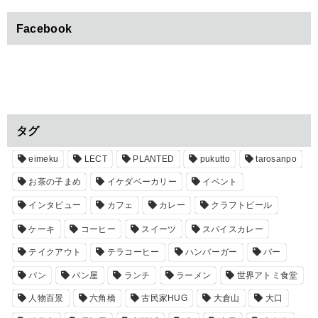
Facebook
タグ
eimeku
LECT
PLANTED
pukutto
tarosanpo
お茶の子まめ
イケダベーカリー
イベント
インタビュー
カフェ
カレー
クラフトビール
ケーキ
コーヒー
スイーツ
スパイスカレー
テイクアウト
テラコーヒー
ハンバーガー
バー
パン
パン屋
ランチ
ラーメン
世界アトミ食堂
人物百景
六角橋
古民家HUG
大倉山
大口