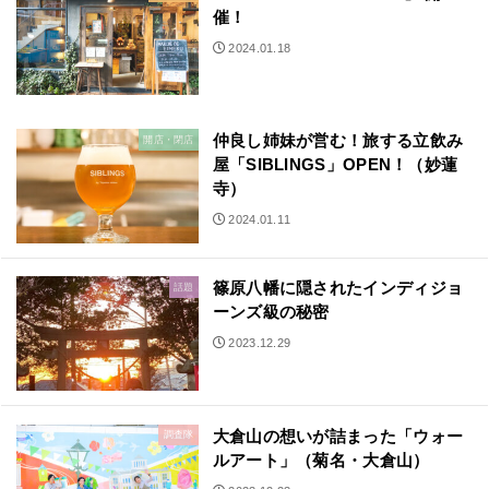
催！
2024.01.18
仲良し姉妹が営む！旅する立飲み
開店・閉店
屋「SIBLINGS」OPEN！（妙蓮
寺）
2024.01.11
篠原八幡に隠されたインディジョ
話題
ーンズ級の秘密
2023.12.29
大倉山の想いが詰まった「ウォー
調査隊
ルアート」（菊名・大倉山）