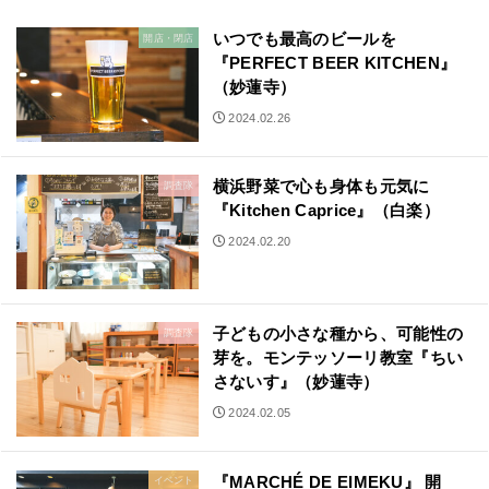
いつでも最高のビールを
開店・閉店
『PERFECT BEER KITCHEN』
（妙蓮寺）
2024.02.26
横浜野菜で心も身体も元気に
調査隊
『Kitchen Caprice』（白楽）
2024.02.20
子どもの小さな種から、可能性の
調査隊
芽を。モンテッソーリ教室『ちい
さないす』（妙蓮寺）
2024.02.05
『MARCHÉ DE EIMEKU』 開
イベント