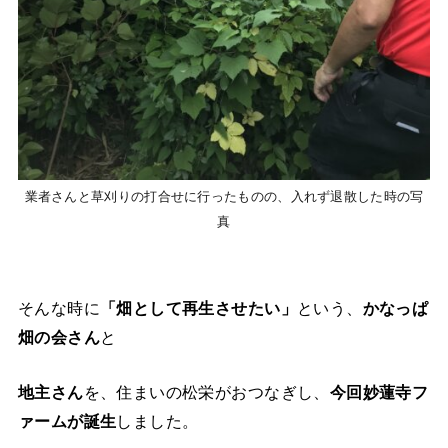
業者さんと草刈りの打合せに行ったものの、入れず退散した時の写
真
そんな時に
「畑として再生させたい」
という、
かなっぱ
畑の会さん
と
地主さん
を、住まいの松栄がおつなぎし、
今回妙蓮寺フ
ァームが誕生
しました。