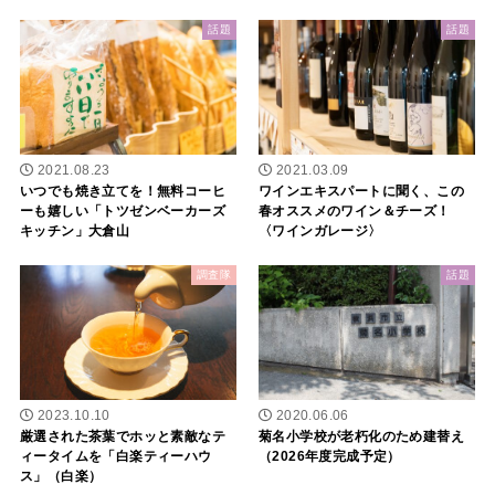
話題
話題
2021.08.23
2021.03.09
いつでも焼き立てを！無料コーヒ
ワインエキスパートに聞く、この
ーも嬉しい「トツゼンベーカーズ
春オススメのワイン＆チーズ！
キッチン」大倉山
〈ワインガレージ〉
調査隊
話題
2023.10.10
2020.06.06
厳選された茶葉でホッと素敵なテ
菊名小学校が老朽化のため建替え
ィータイムを「白楽ティーハウ
（2026年度完成予定）
ス」（白楽）