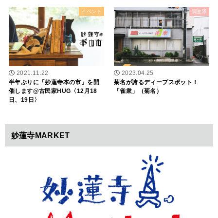
イベント
調査隊
2021.11.22
2023.04.25
半年ぶりに「妙蓮寺本の市」を開
菊名が誇るディープスポット！
催します@古民家HUG〈12月18
「雀衆」（菊名）
日、19日〉
妙蓮寺MARKET