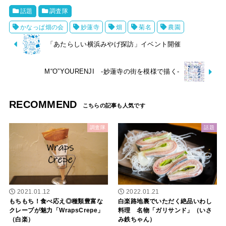
話題
調査隊
かなっぱ畑の会
妙蓮寺
畑
菊名
農園
「あたらしい横浜みやげ探訪」イベント開催
M“O”YOURENJI -妙蓮寺の街を模様で描く-
RECOMMEND
調査隊
話題
2021.01.12
2022.01.21
もちもち！食べ応え◎種類豊富な
白楽路地裏でいただく絶品いわし
クレープが魅力「WrapsCrepe」
料理 名物「ガリサンド」（いさ
（白楽）
み鉄ちゃん）