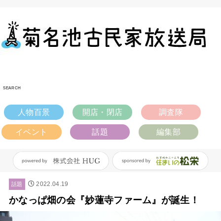
SEARCH
人物百景
開店・閉店
調査隊
イベント
話題
編集部
2022.04.19
話題
かなっぱ畑の会『妙蓮寺ファーム』が誕生！