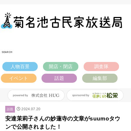
SEARCH
人物百景
開店・閉店
調査隊
イベント
話題
編集部
2024.07.20
話題
安達茉莉子さんの妙蓮寺の文章がsuumoタウ
ンで公開されました！