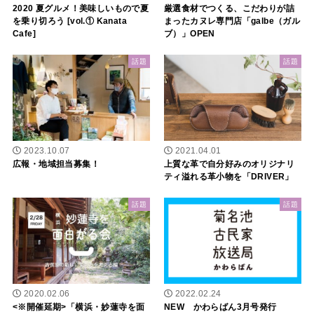
2020 夏グルメ！美味しいもので夏
厳選食材でつくる、こだわりが詰
を乗り切ろう [vol.① Kanata
まったカヌレ専門店「galbe（ガル
Cafe]
ブ）」OPEN
話題
話題
2023.10.07
2021.04.01
広報・地域担当募集！
上質な革で自分好みのオリジナリ
ティ溢れる革小物を「DRIVER」
話題
話題
2020.02.06
2022.02.24
<※開催延期>「横浜・妙蓮寺を面
NEW かわらばん3月号発行