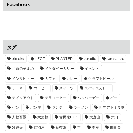
Facebook
タグ
eimeku
LECT
PLANTED
pukutto
tarosanpo
お茶の子まめ
イケダベーカリー
イベント
インタビュー
カフェ
カレー
クラフトビール
ケーキ
コーヒー
スイーツ
スパイスカレー
テイクアウト
テラコーヒー
ハンバーガー
バー
パン
パン屋
ランチ
ラーメン
世界アトミ食堂
人物百景
六角橋
古民家HUG
大倉山
大口
妙蓮寺
居酒屋
新横浜
本
本屋
東白楽