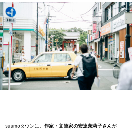
suumoタウンに、
作家・文筆家の安達茉莉子さん
が