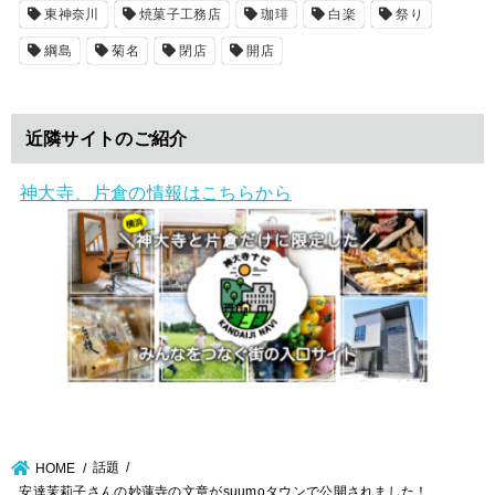
東神奈川
焼菓子工務店
珈琲
白楽
祭り
綱島
菊名
閉店
開店
近隣サイトのご紹介
神大寺、片倉の情報はこちらから
話題
HOME
安達茉莉子さんの妙蓮寺の文章がsuumoタウンで公開されました！