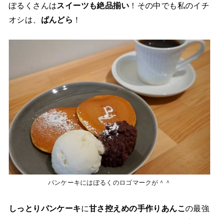
ぽるくさんは
スイーツも絶品揃い
！その中でも私のイチ
オシは、
ぱんどら
！
パンケーキにはぽるくのロゴマークが＾＾
しっとりパンケーキ
に
甘さ控えめの手作りあんこ
の最強