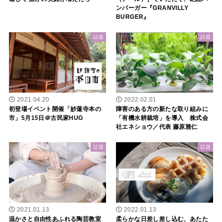
ンバーガー『GRANVILLY
BURGER』
話題
話題
2021.04.20
2022.02.01
初登場イベント開催「妙蓮寺本の
障害のある方の新たな取り組みに
市」5月15日＠古民家HUG
「有機水耕栽培」を導入 株式会
社エネショウ／代表 藤原雅仁
話題
話題
2021.01.13
2022.01.13
温かさと自由性あふれる陶芸教室
柔らかな日差し差し込む、あたた