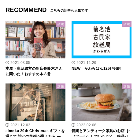
RECOMMEND
話題
話題
2021.03.05
2021.11.29
本屋・生活綴方の新店長鈴木さん
NEW かわらばん12月号発行
に聞いた！おすすめ本３冊
話題
話題
2021.12.03
2022.02.08
eimeku 20th Christmas ギフトを
音楽とアンティーク家具のお店［r
通じて 誰かの笑顔が増えたら ―
（アール）］でいただく、絶品ハ