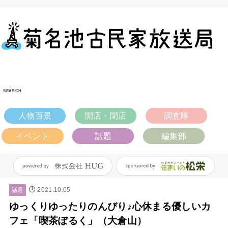
SEARCH
人物百景
開店・閉店
調査隊
イベント
話題
編集部
2021.10.05
話題
ゆっくりゆったりのんびり♪心休まる優しいカ
フェ「喫茶ぽるく」（大倉山）