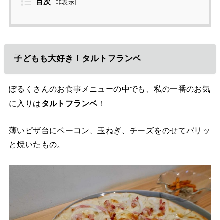
目次
[
非表示
]
子どもも大好き！タルトフランベ
ぽるくさんのお食事メニューの中でも、私の一番のお気
に入りは
タルトフランベ
！
薄いピザ台にベーコン、玉ねぎ、チーズをのせてパリッ
と焼いたもの。